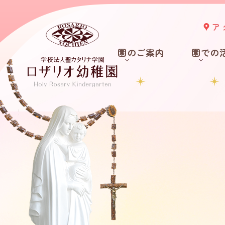
ア
園のご案内
園での