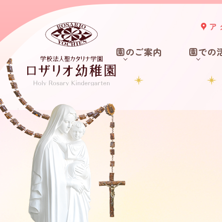
ア
園のご案内
園での