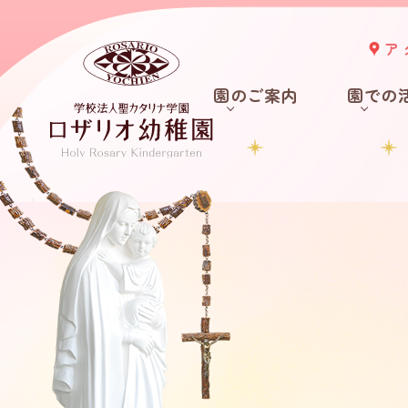
ア
園のご案内
園での