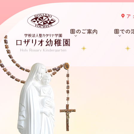
ア
園のご案内
園での