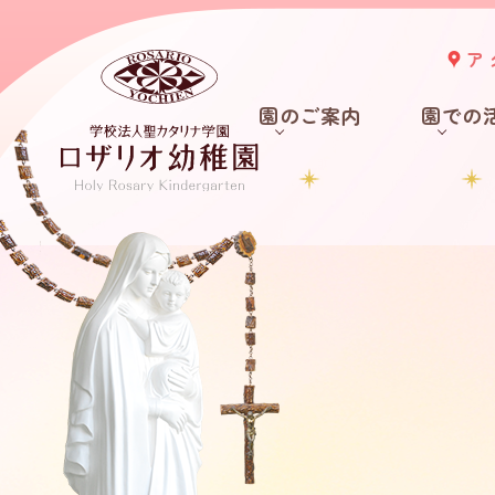
ア
園のご案内
園での