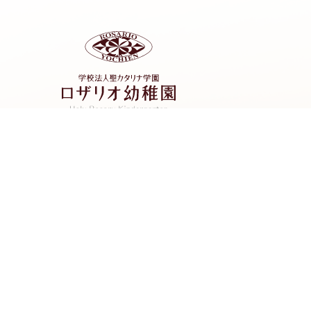
学校法人聖カタリナ学園 ロザリオ幼稚園
〒790-0026 愛媛県松山市室町2-7-23
話番号：089-941-3394（受付時間 9:00 ～ 17：
00）
アクセス
お知らせ
よくある質問