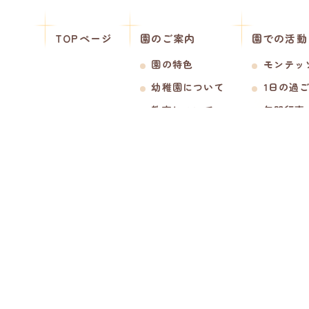
TOPページ
園のご案内
園での活動
園の特色
モンテッ
幼稚園について
1日の過
教育について
年間行事
預かり保
課外クラ