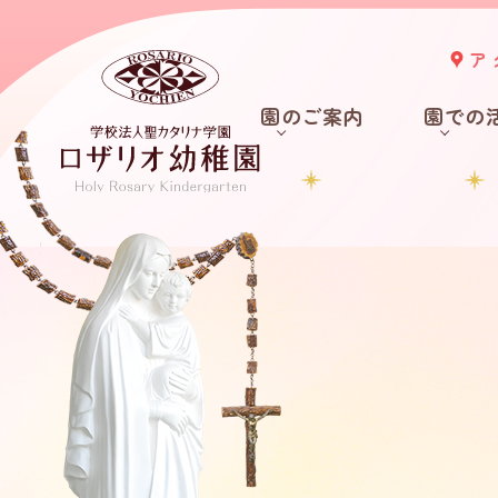
ア
園のご案内
園での